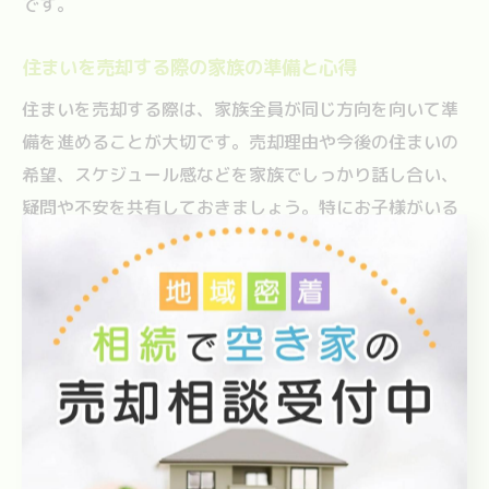
です。
住まいを売却する際の家族の準備と心得
住まいを売却する際は、家族全員が同じ方向を向いて準
備を進めることが大切です。売却理由や今後の住まいの
希望、スケジュール感などを家族でしっかり話し合い、
疑問や不安を共有しておきましょう。特にお子様がいる
場合は、転校や環境の変化に配慮した声かけが必要で
す。
また、売却活動が始まると日常生活に変化が生じるた
め、家族それぞれの役割分担を決めておくとスムーズに
進みます。内覧時の対応や片付け、連絡事項の共有な
ど、具体的なタスクを明確にしておくことがポイントで
す。