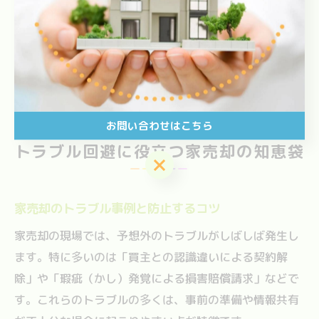
売却は一大イベントであり、ストレスや不安もつきもの
ですが、家族で支え合いながら一歩ずつ進めることで、
納得のいく結果につながります。不明点やトラブルが発
生した場合は、地域密着型の専門家に早めに相談し、安
心して手続きを進めましょう。
お問い合わせはこちら
トラブル回避に役立つ家売却の知恵袋
お問い合わせはこちら
家売却のトラブル事例と防止するコツ
家売却の現場では、予想外のトラブルがしばしば発生し
ます。特に多いのは「買主との認識違いによる契約解
除」や「瑕疵（かし）発覚による損害賠償請求」などで
す。これらのトラブルの多くは、事前の準備や情報共有