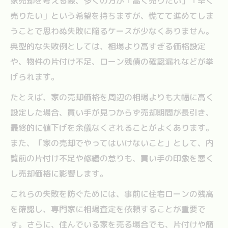
家売却を考える際、多くの方が「高く売りたい」「早く
住まいを売却する際の家族の準備と心得
売りたい」という希望を持ちますが、慌てて進めてしま
トラブル回避に役立つ家売却の知恵袋
うことで思わぬ失敗に陥るケースが少なくありません。
家売却のトラブル事例と防止するコツ
典型的な失敗例としては、相場より高すぎる価格設定
失敗しない家売却のための知恵と工夫
や、物件の片付け不足、ローン残債の確認漏れなどが挙
家売却で起こりやすい契約トラブル対策
げられます。
信頼できる家売却の相談先の選び方
たとえば、家の売却価格を周辺の相場よりも大幅に高く
家売却時の説明義務とリスク管理方法
設定した場合、買い手が見つからず売却期間が長引き、
ローン中でも安心して家売却を進める方法
最終的に値下げを余儀なくされることがよくあります。
ローン残債がある家売却の進め方と注意
また、「家の売却でやってはいけないこと」として、内
覧前の片付け不足や修繕の怠りも、買い手の印象を悪く
ローン中の家売却でやるべき手続き解説
し売却価格に影響します。
家売却時のローン完済条件と交渉のコツ
家売却と住宅ローンの同時進行の注意点
これらの失敗を防ぐためには、事前に住宅ローンの残高
を確認し、専門家に相場査定を依頼することが重要で
ローン中でも損しない家売却の工夫方法
す。さらに、住んでいる家を売る場合でも、片付けや簡
古い家を売る場合の押さえておきたい要点