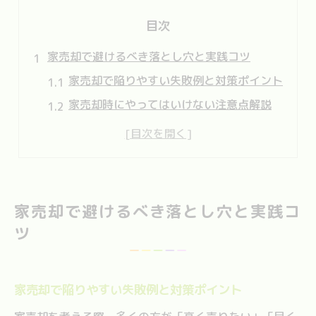
目次
家売却で避けるべき落とし穴と実践コツ
家売却で陥りやすい失敗例と対策ポイント
家売却時にやってはいけない注意点解説
不動産屋が嫌がる家売却のNG行動とは
家売却の三大タブーと落とし穴の回避法
高く売るための家売却の実践的なコツ集
住んでいる家を売る際の注意点を解説
家売却で避けるべき落とし穴と実践コ
住みながら家売却を進める際の注意事項
ツ
家売却のタイミングと生活への影響対策
住んでいる家の内覧対応とアピール術
家売却で陥りやすい失敗例と対策ポイント
生活感が残る家売却時の工夫とコツ紹介