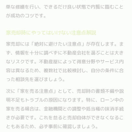
単な修繕を行い、できるだけ良い状態で内覧に臨むこと
古い家売却でやってはいけない失敗例
が成功のコツです。
家売却時に古さを活かすアピール方法
老朽化した家売却で重要な注意点解説
家売却時にやってはいけない注意点解説
古い家売却の査定ポイントと修繕のコツ
家売却には「絶対に避けたい注意点」が存在します。ま
家売却で古い家を高く売る工夫と準備
ず、情報を十分に調べずに不動産会社を選ぶことは大き
片付けから始める家売却の成功戦略
なリスクです。不動産屋によって得意分野やサービス内
家売却前の片付けが重要な理由と手順
容は異なるため、複数社で比較検討し、自分の条件に合
った相談先を選びましょう。
家売却で印象を良くする片付けのコツ
片付けが家売却価格に与える影響とは
次に「家を売る注意点」として、売却時の書類不備や説
明不足もトラブルの原因になります。特に、ローン中の
家売却のための収納見直しポイント紹介
家を売る場合は、金融機関との調整や抵当権の抹消手続
家売却前にやっておくべき片付けチェック
きが必要です。これを怠ると売却自体ができなくなるこ
ともあるため、必ず事前に確認しましょう。