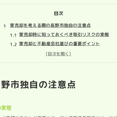
目次
家売却を考える際の長野市独自の注意点
家売却時に知っておくべき取引リスクの実態
家売却と不動産会社選びの重要ポイント
囲い込みや媒介契約違反を防ぐ家売却の知識
家売却で損をしないための情報収集のコツ
長野市の家売却でよくある誤解と注意点
子供の学校選びと家売却が両立する方法
長野市独自の注意点
家売却と転校時期を上手に調整するコツ
家売却時に考慮したい学校選びの基準とは
の実態
家売却後も子供が安心できる通学環境の作り方
家売却と学年差による教育費の違いに注意