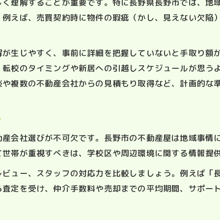
しく理解することが重要です。特に長野県長野市では、地
家売却後の生活設計と学校費用の見直し方法
。例えば、売買契約時に物件の瑕疵（かし、見えない欠陥
長野県長野市で安心できる取引のコツ
家売却で信頼される不動産会社の選び方
解が生じやすく、事前に詳細を把握していないと手取り額
、転校のタイミングや新居への引越しスケジュールが思う
家売却時の情報開示と説明のチェックポイント
談や複数の不動産会社からの見積もり取得など、計画的な
家売却で安心できる査定根拠の確かめ方
家売却中に気をつけたいトラブル回避策
ト
家売却の口コミや体験談を活かす比較方法
家売却における費用や税金を比較する視点
動産会社選びが不可欠です。長野市の不動産屋は地域事情
て世帯が重視すべきは、学校区や周辺環境に関する情報提
家売却時にかかる主な費用とその内訳を解説
家売却の譲渡所得や特別控除のポイント整理
ビュー、スタッフの対応力を比較しましょう。例えば「長野
ら査定を受け、仲介手数料や売却までの平均期間、サポー
家売却時の申告や税理士活用のメリットとは
家売却と法人への売却時の税金比較に役立つ話