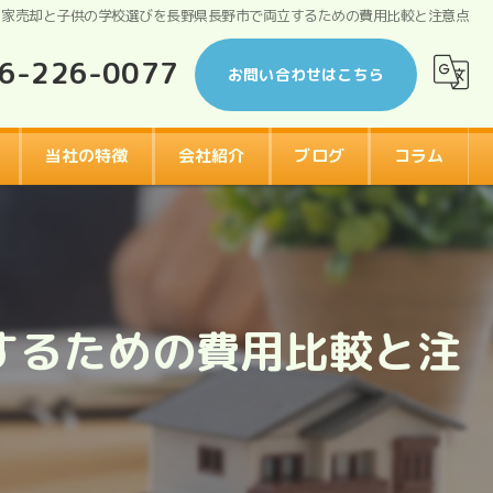
家売却と子供の学校選びを長野県長野市で両立するための費用比較と注意点
6-226-0077
お問い合わせはこちら
当社の特徴
会社紹介
ブログ
コラム
相続
漫画特集
空き家
するための費用比較と注
戸建て
アパート
住み替え