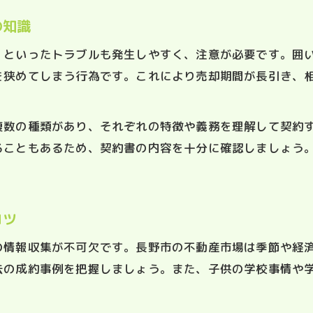
家売却の最終手取り額を左右する費用調整法
の知識
学校費用と家売却のタイミング調整術
家売却と学校費用のバランスを取る計画法
」といったトラブルも発生しやすく、注意が必要です。囲
を狭めてしまう行為です。これにより売却期間が長引き、
給食費や学年差を考慮した家売却時期の見極め
家売却のタイミングと教育費負担を最小化する
複数の種類があり、それぞれの特徴や義務を理解して契約
家売却後の生活費変動を抑えるポイント紹介
ることもあるため、契約書の内容を十分に確認しましょう
家売却と学校の制度改定への賢い対応方法
納得の家売却で教育環境も充実させるコツ
お問い合わせはこちら
お問い合わせはこちら
家売却で得た資金を教育充実に活かす方法
コツ
家売却後の新生活と学校環境の整え方
の情報収集が不可欠です。長野市の不動産市場は季節や経
家売却を機に子供の学びもサポートする視点
去の成約事例を把握しましょう。また、子供の学校事情や
家売却と教育費用の見通しで安心の未来設計
家売却体験談に学ぶ教育環境向上の秘策