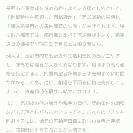
地元に強い不動産会社選びのポイント
長野市で家売却を進める際によくある落とし穴として、
家売却の成約事例から学ぶ成功パターン
「地域特性を無視した価格設定」「売却活動の長期化」
売却査定を比較して家売却で損しないコツ
「購入希望者との条件調整の失敗」が挙げられます。特
家売却で大切な広告・集客戦略の実情
に地方都市では、都市部と比べて流通量が少なく、希望
後悔しない家売却へ長野市で取るべき行動
通りの価格で早期売却できるとは限りません。
家売却で後悔しないための手順整理法
例えば、長野市内でも駅近や生活利便性の高いエリア
信頼できる家売却担当者との接し方
と、郊外では需要が大きく異なります。相場より高く価
家売却に必要な相場リサーチの方法
格を設定すると、内覧希望者が集まらず売却までに時間
がかかることも。逆に、相場を下回る価格で売却してし
契約前後に確認すべき家売却の注意点
まうと、資産価値を損なう結果となります。
家売却後のトラブル防止策を徹底解説
また、売却後の住み替えや税金の負担、契約条件の調整
なども見落としがちなポイントです。これらのリスクを
回避するには、地元の不動産事情に詳しい業者と連携
し、売却計画を立てることが大切です。