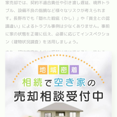
家売却では、契約不適合責任や引き渡し遅延、境界トラ
ブル、設備不良の指摘など様々なリスクが考えられま
す。長野市でも「隠れた瑕疵（かし）」や「買主との認
識違い」によるトラブル事例は少なくありません。事前
に家の状態を正確に伝え、必要に応じてインスペクショ
ン（建物状況調査）を活用しましょう。
また、契約内容を十分に理解せずに進めると、後から
「こんなはずではなかった」という事態になりがちで
す。契約書の内容や特約事項は必ず確認し、不明点は遠
慮せずに質問することが大切です。特に設備の不具合や
境界問題は、売却前に解決しておくと安心です。
成功例として「インスペクションで問題点を事前に把
握・修繕し、買主との信頼関係を築けた」「引き渡し前
に設備点検を行い、トラブルを未然に防げた」などがあ