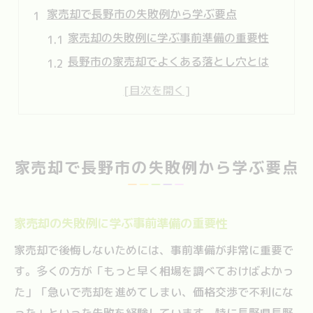
家売却で長野市の失敗例から学ぶ要点
家売却の失敗例に学ぶ事前準備の重要性
長野市の家売却でよくある落とし穴とは
不動産売却時の注意点を徹底解説
家売却で信頼できる業者選びの基準
評価が高い不動産会社の特徴と見極め方
初めて長野市で家売却を進めるときの注意
家売却で長野市の失敗例から学ぶ要点
家売却初心者が知るべき長野市の流れ
初めての家売却で大切な手続きのコツ
家売却の失敗例に学ぶ事前準備の重要性
不動産売却前に確認したい書類と準備
家売却で後悔しないためには、事前準備が非常に重要で
長野市で家売却を成功させる交渉術
す。多くの方が「もっと早く相場を調べておけばよかっ
家売却時のトラブル回避と対策方法
た」「急いで売却を進めてしまい、価格交渉で不利にな
安心感ある家売却のための長野市ガイド
った」といった失敗を経験しています。特に長野県長野