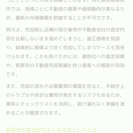
家売却で知っておきたい長野市の相場感
市では、地域ごとに不動産の需要や価格動向が異なるた
安心して家売却を進めるポイント解説
め、最新の市場情報を把握することが不可欠です。
地元密着型の不動産会社利用のメリット
例えば、売却前に近隣の取引事例や不動産会社の査定内
家売却で後悔しないための実践ノウハウ
容を比較しないまま進めてしまうと、適正価格を見誤
売却手続きで注意すべきチェックリスト
り、結果的に相場より安く売却してしまうケースも見受
長野県長野市の家売却が失敗する理由とは
けられます。これを防ぐためには、複数社への査定依頼
家売却でありがちな価格設定ミスとは
や、長野市の不動産売却実績を持つ業者への相談が有効
です。
不動産売却時の情報不足が招くリスク
家売却での修繕・設備申告の落とし穴
また、売却の流れや必要書類の確認を怠ると、手続き上
のトラブルや余計な費用が発生するリスクもあるため、
長野市で多い契約トラブルの実例紹介
事前にチェックリストを活用し、抜け漏れなく準備を進
売却期間が伸びる家売却の要因を解説
めることが推奨されます。
地元情報を活かした家売却成功の秘訣
家売却で役立つ長野市の最新不動産動向
長野市の家売却でよくある落とし穴とは