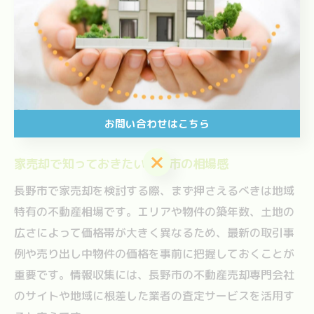
ります。リスクを恐れず、事前対応を徹底することが安
全な家売却の近道です。
安心感ある家売却のための長野市ガイ
ド
お問い合わせはこちら
お問い合わせはこちら
家売却で知っておきたい長野市の相場感
長野市で家売却を検討する際、まず押さえるべきは地域
特有の不動産相場です。エリアや物件の築年数、土地の
広さによって価格帯が大きく異なるため、最新の取引事
例や売り出し中物件の価格を事前に把握しておくことが
重要です。情報収集には、長野市の不動産売却専門会社
のサイトや地域に根差した業者の査定サービスを活用す