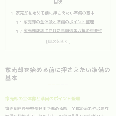
目次
家売却を始める前に押さえたい準備の基本
家売却の全体像と準備のポイント整理
家売却成功に向けた事前情報収集の重要性
家売却で後悔しないための注意点と心構え
家売却準備で見落としがちな事前確認事項
家売却時に役立つチェックリスト活用法
必要書類を早めに揃える家売却の鉄則
家売却を始める前に押さえたい準備の
家売却に必要な書類一覧と準備のコツ
基本
家売却手続きで書類不足を防ぐ事前対策
家売却で用意すべき重要書類と入手方法
家売却の全体像と準備のポイント整理
家売却時の書類整理でトラブルを回避する
家売却を長野県長野市で進める際、全体の流れや必要な
方法