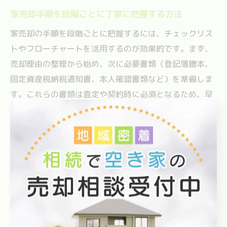
家売却手順を段階ごとに丁寧に把握する方法
家売却の手順を段階ごとに把握するには、チェックリス
トやフローチャートを活用するのが効果的です。まず、
売却理由の整理から始め、次に必要書類（登記簿謄本、
固定資産税納税通知書、本人確認書類など）を準備しま
す。これらの書類は査定や契約時に必須となるため、早
めの整理が安心につながります。
また、長野市内での売却は、土地の形状や都市計画区域
の指定など地域特有の確認事項も多いため、不動産会社
と相談しながら段階ごとのポイントを押さえていきまし
ょう。定期的に進捗を確認することで手続き漏れを防
ぎ、スムーズな売却に近づきます。
家売却の流れを知ることで得られる安心感