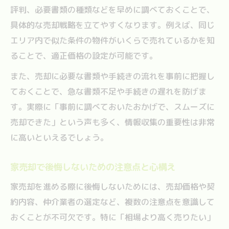
評判、必要書類の種類などを早めに調べておくことで、
家売却時にやってはいけないことを知る
具体的な売却戦略を立てやすくなります。例えば、同じ
スムーズな家売却に役立つ実践チェックリスト
エリア内で似た条件の物件がいくらで売れているかを知
家売却を円滑に進めるための準備リスト
ることで、適正価格の設定が可能です。
家売却で使える実践的チェック項目の紹介
また、売却に必要な書類や手続きの流れを事前に把握し
家売却に役立つ必要書類の確認ポイント
ておくことで、急な書類不足や手続きの遅れを防げま
家売却チェックリスト活用で不安を減らす
す。実際に「事前に調べておいたおかげで、スムーズに
家売却時にやるべきことを整理する方法
売却できた」という声も多く、情報収集の重要性は非常
納得できる売却を叶える安心の準備法
に高いといえるでしょう。
家売却に納得するための準備と心構え
家売却で後悔しないための注意点と心構え
家売却で安心感を得るための全体像把握
家売却を進める際に後悔しないためには、売却価格や契
家売却に失敗しないための準備ステップ
約内容、仲介業者の選定など、複数の注意点を意識して
家売却後も安心できる準備のポイント解説
おくことが不可欠です。特に「相場より高く売りたい」
家売却で後悔しないための安心対策