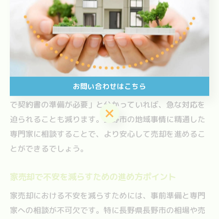
家売却の全体像を事前に把握することで、手続きの先行
きが見えやすくなり、不安を大きく軽減できます。特に
初めて売却を経験される方にとっては、どの段階で何が
必要なのか明確になることで、心構えができ、焦らずに
進められるのが大きなメリットです。
お問い合わせはこちら
例えば、事前に「この段階で税金の確認が必要」「ここ
で契約書の準備が必要」と分かっていれば、急な対応を
お問い合わせはこちら
迫られることも減ります。長野市の地域事情に精通した
専門家に相談することで、より安心して売却を進めるこ
とができるでしょう。
家売却で不安を減らすための進め方ポイント
家売却における不安を減らすためには、事前準備と専門
家への相談が不可欠です。特に長野県長野市の相場や売