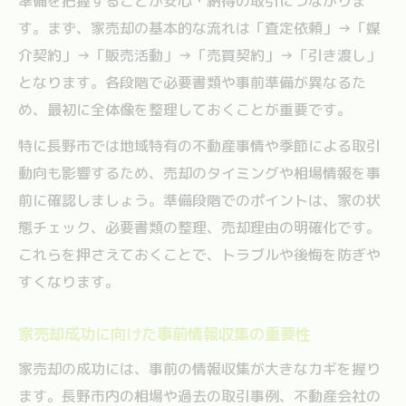
準備を把握することが安心・納得の取引につながりま
家売却に必須の書類チェックポイント紹介
す。まず、家売却の基本的な流れは「査定依頼」→「媒
家売却の流れを知って不安を解消する方法
介契約」→「販売活動」→「売買契約」→「引き渡し」
家売却の全体の流れと各ステップの解説
となります。各段階で必要書類や事前準備が異なるた
家売却手順を段階ごとに丁寧に把握する方
め、最初に全体像を整理しておくことが重要です。
法
特に長野市では地域特有の不動産事情や季節による取引
家売却の流れを知ることで得られる安心感
動向も影響するため、売却のタイミングや相場情報を事
家売却で不安を減らすための進め方ポイン
前に確認しましょう。準備段階でのポイントは、家の状
ト
態チェック、必要書類の整理、売却理由の明確化です。
家売却プロセスの要点と注意事項まとめ
これらを押さえておくことで、トラブルや後悔を防ぎや
トラブルを防ぐための家売却準備のコツ
すくなります。
家売却時のトラブル事例と防止策を解説
家売却成功に向けた事前情報収集の重要性
家売却で重要な注意点とリスク回避方法
家売却準備で失敗しないための心構え
家売却の成功には、事前の情報収集が大きなカギを握り
ます。長野市内の相場や過去の取引事例、不動産会社の
家売却トラブルを未然に防ぐ実践的対策