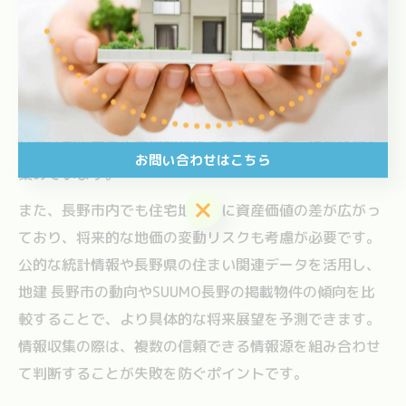
家売却を検討する際、長野市エリアの将来性を正しく把
握することは資産価値を賢く見極めるうえで不可欠で
す。なぜなら、地域の人口動向や再開発計画、交通イン
フラの整備状況によって、今後の地価や住宅需要が大き
く左右されるためです。例えば、長野駅周辺や善光寺エ
リアは観光需要や交通利便性の高まりから、近年注目を
お問い合わせはこちら
集めています。
お問い合わせはこちら
また、長野市内でも住宅地ごとに資産価値の差が広がっ
ており、将来的な地価の変動リスクも考慮が必要です。
公的な統計情報や長野県の住まい関連データを活用し、
地建 長野市の動向やSUUMO長野の掲載物件の傾向を比
較することで、より具体的な将来展望を予測できます。
情報収集の際は、複数の信頼できる情報源を組み合わせ
て判断することが失敗を防ぐポイントです。