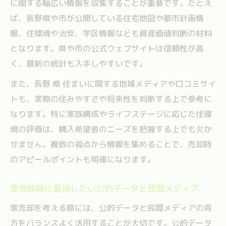
に関する幅広い情報を収集することが重要です。たとえ
家売却時に役立つ周辺エリアの比較ポイン
ば、長野県や市が公開している住宅地図や都市計画情
ト
報、住環境や治安、学区情報なども資産価値判断の材料
家売却に迷った時の情報源選びポイント
となります。県や市の公式ウェブサイトは信頼性が高
く、最新の統計も入手しやすいです。
家売却で迷ったら信頼できる情報源を優先
家売却判断に役立つ長野県住まいサイトの
また、長野 県 住まいに関する地域メディアや口コミサイ
使い方
トも、実際の住みやすさや将来性を判断する上で参考に
SUUMO長野や地建の情報で迷いを解消する
なります。特に家族構成やライフステージに応じた住環
コツ
境の評価は、購入希望者のニーズを把握する上でも欠か
せません。複数の視点から情報を集めることで、売却時
家売却時に比較すべき公的・民間データの
のアピールポイントも明確になります。
特徴
家売却の参考になる専門家意見と体験談の
家売却時に重視したい公的データと民間メディア
活用法
家売却を考える際には、公的データと民間メディアの両
長野市で資産価値を守る家売却の心得
方をバランスよく活用することが大切です。公的データ