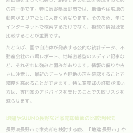
家売却時に見るべき長野市の地価推移のポ
の第一歩です。特に長野県長野市では、地価や住宅地の
イント
動向がエリアごとに大きく異なります。そのため、単に
家売却タイミングを左右する地価動向の見
インターネットで検索するだけでなく、複数の情報源を
極め方
比較することが重要です。
家売却判断に役立つ長野県住まいの地価情
たとえば、国や自治体が発表する公的な統計データ、不
報の集め方
動産会社の市場レポート、地域密着型のメディア記事な
地価データを活かした家売却価格の目安設
ど、それぞれに強みと弱みがあります。情報の偏りや古
定法
さに注意し、最新のデータや現地の声を確認することで
地建やSUUMO長野の地価情報で家売却判断
精度を高めることができます。特に家売却の経験が浅い
を強化
方は、専門家のアドバイスを受けることで失敗リスクを
減らせます。
家売却を考えるなら長野市の将来性を見極めて
家売却前に知りたい長野市エリアの将来性
地建やSUUMO長野など家売却情報の比較活用法
分析
長野県長野市で家売却を検討する際、「地建 長野市」や
家売却の価値を高める長野市の将来展望の