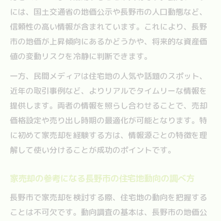
家売却で資産価値を守るための基本ポイン
には、国土交通省の地価公示や長野市の人口動態など、
ト
信頼性の高い情報が含まれています。これにより、長野
長野県住まい情報から学ぶ家売却の注意点
市の地価が上昇傾向にあるかどうかや、将来的な資産価
地建やSUUMO長野市のデータを資産価値維
値の変動リスクを冷静に判断できます。
持に活用
一方、民間メディアは住宅地の人気や話題のスポット、
家売却時に意識したい長野市の資産性の考
近年の取引事例など、よりリアルでタイムリーな情報を
え方
提供します。両者の情報を照らし合わせることで、売却
家売却で後悔しないための情報収集の流れ
価格設定や売り出し時期の最適化が可能となります。特
に初めて家売却を経験する方は、情報源ごとの特徴を理
解して使い分けることが成功のポイントです。
家売却の参考になる長野市の住宅地動向の調べ方
長野市で家売却を検討する際、住宅地の動向を把握する
ことは不可欠です。動向調査の基本は、長野市の地価公