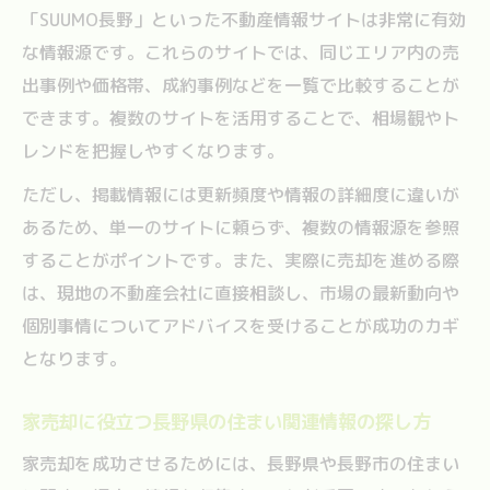
「SUUMO長野」といった不動産情報サイトは非常に有効
考え方
な情報源です。これらのサイトでは、同じエリア内の売
長野市の人口動向を踏まえた家売却のヒン
出事例や価格帯、成約事例などを一覧で比較することが
ト
できます。複数のサイトを活用することで、相場観やト
家売却で重視すべき長野市再開発や利便性
レンドを把握しやすくなります。
の動向
ただし、掲載情報には更新頻度や情報の詳細度に違いが
SUUMO長野などの情報から将来性を見抜く
あるため、単一のサイトに頼らず、複数の情報源を参照
方法
することがポイントです。また、実際に売却を進める際
地域情報を活用した家売却戦略のすすめ
は、現地の不動産会社に直接相談し、市場の最新動向や
家売却戦略を立てるための地域情報活用法
個別事情についてアドバイスを受けることが成功のカギ
長野県住まいデータを活かした家売却のポ
となります。
イント
地建やSUUMO長野市情報を家売却戦略にど
家売却に役立つ長野県の住まい関連情報の探し方
う使うか
家売却を成功させるためには、長野県や長野市の住まい
家売却の成功に導く地域動向の調べ方