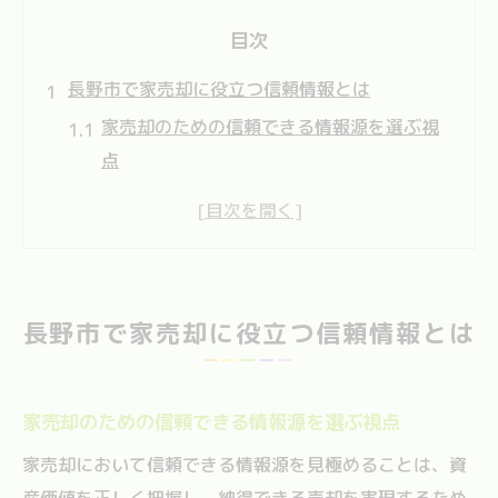
目次
長野市で家売却に役立つ信頼情報とは
家売却のための信頼できる情報源を選ぶ視
点
地建やSUUMO長野など家売却情報の比較活
用法
家売却に役立つ長野県の住まい関連情報の
探し方
長野市で家売却に役立つ信頼情報とは
家売却時に重視したい公的データと民間メ
ディア
家売却の参考になる長野市の住宅地動向の
家売却のための信頼できる情報源を選ぶ視点
調べ方
家売却において信頼できる情報源を見極めることは、資
地価動向から探る家売却の賢い判断基準
産価値を正しく把握し、納得できる売却を実現するため