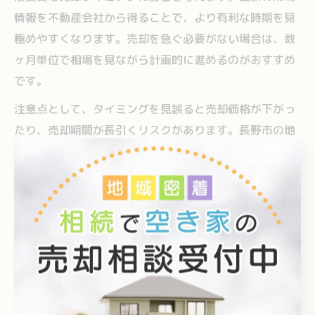
情報を不動産会社から得ることで、より有利な時期を見
極めやすくなります。売却を急ぐ必要がない場合は、数
ヶ月単位で相場を見ながら計画的に進めるのがおすすめ
です。
注意点として、タイミングを見誤ると売却価格が下がっ
たり、売却期間が長引くリスクがあります。長野市の地
域特性や市場動向をこまめにチェックし、最適な売却時
期を見極めることが成功につながります。
家売却時のトラブルを防ぐ注意点まとめ
家売却には様々なトラブルのリスクが伴います。代表的
なものとして、契約内容の認識違いや瑕疵（かし）担保
責任、引き渡し時のトラブルなどが挙げられます。契約
前に内容を十分に確認し、不明点は必ず不動産会社や専