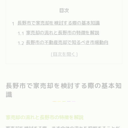
目次
長野市で家売却を検討する際の基本知識
家売却の流れと長野市の特徴を解説
長野市の不動産売却で知るべき市場動向
家売却時に押さえたい査定基準のポイント
長野市不動産会社選びの基本ポイント紹介
家売却で活用できる相談先とその役割
家売却で後悔しないための実践ポイント
長野市で家売却を検討する際の基本知
家売却前に確認すべき重要な準備事項
識
不動産会社と家売却計画の立て方のコツ
家売却で後悔しないための交渉術とは
家売却の流れと長野市の特徴を解説
長野市家売却に適したタイミングを見極め