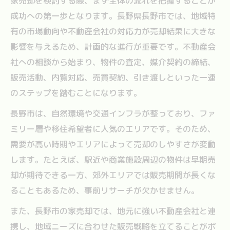
家売却を検討する際、まず全体の流れを把握することが
る
成功への第一歩となります。長野県長野市では、地域特
家売却時のトラブルを防ぐ注意点まとめ
有の市場動向や不動産会社の対応力が売却結果に大きな
地域特性を生かした家売却プランニング術
影響を与えるため、計画的な進行が重要です。不動産会
長野市の地域特性を活かした家売却戦略
社への相談から始まり、物件の査定、媒介契約の締結、
家売却に強い長野市不動産屋の活用法
販売活動、内覧対応、売買契約、引き渡しといった一連
中古住宅売却で注目すべき地域の動向
のステップを踏むことになります。
長野市不動産会社一覧で比較するメリット
長野市は、自然環境や交通インフラが整っており、ファ
地域密着型で家売却を有利に進める方法
ミリー層や移住希望者に人気のエリアです。そのため、
信頼できる長野市不動産会社の選び方
需要が高い時期やエリアによって売却のしやすさが変動
家売却成功に導く不動産会社の見極め方
します。たとえば、駅近や商業施設周辺の物件は早期売
却が期待できる一方、郊外エリアでは販売期間が長くな
長野市家売却で信頼できる相談先の探し方
ることもあるため、事前リサーチが欠かせません。
不動産会社ランキングを活用した選び方
口コミ評価で選ぶ長野市おすすめ不動産屋
また、長野市の家売却では、地元に強い不動産会社と連
携し、地域ニーズに合わせた販売戦略を立てることがポ
家売却に強い長野市不動産屋の特徴とは