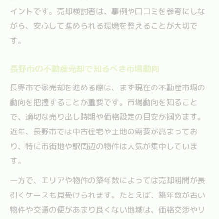
イントです。売却検討者は、事例や口コミを参考にしな
家売却プロセスを円滑に進める極意
がら、安心して進められる環境を整えることが大切で
家売却の全体プロセスとスムーズな進行法
す。
長野市で安心して家売却するための流れ
不動産会社と連携して家売却を進める秘訣
長野市の不動産売却で知るべき市場動向
査定から契約まで家売却の重要ポイント
長野市で家売却を進める際は、まず現在の不動産市場の
家売却プロセスで起こりやすい悩みと解決
動向を把握することが重要です。市場動向を知ること
策
で、適切な売り出し時期や価格設定の目安が掴めます。
納得の家売却を叶える相談先の見極め
近年、長野市では中古住宅や土地の需要が高まってお
家売却で頼れる長野市相談先の選び方
り、特に市街地や駅周辺の物件は人気が集中していま
す。
安心できる家売却のための専門家活用術
長野市不動産屋一覧から相談先を選ぶ基準
一方で、エリアや物件の築年数によっては売却期間が長
引くケースも見受けられます。たとえば、築年数が古い
家売却に強い相談先の特徴とポイント紹介
物件や交通の便があまり良くない地域は、価格交渉やリ
初めての家売却をサポートする相談方法