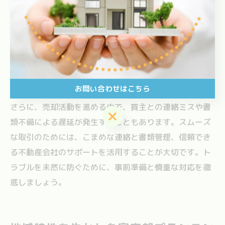
門家に相談しましょう。
また、売却後に発覚した建物や設備の不具合によるトラ
ブルも多く見受けられます。事前に建物の状態をチェッ
クし、必要な修繕や告知事項を正直に伝えることが重要
です。隠し事が後々のクレームや損害賠償の原因となる
ため、誠実な対応を心がけましょう。
お問い合わせはこちら
さらに、売却活動を進める中で、買主との連絡ミスや書
お問い合わせはこちら
類不備による遅延が発生することもあります。スムーズ
な取引のためには、こまめな連絡と書類管理、信頼でき
る不動産会社のサポートを活用することが大切です。ト
ラブルを未然に防ぐために、事前準備と慎重な対応を徹
底しましょう。