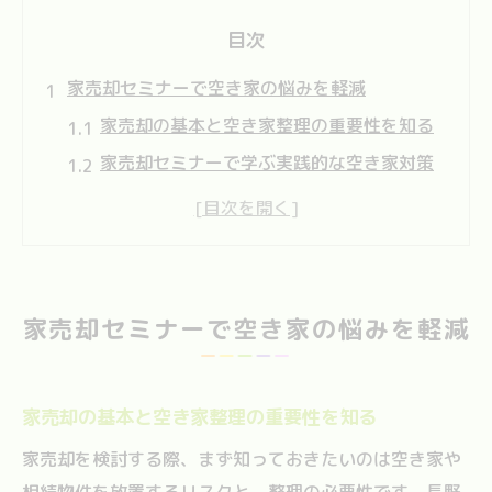
目次
家売却セミナーで空き家の悩みを軽減
家売却の基本と空き家整理の重要性を知る
家売却セミナーで学ぶ実践的な空き家対策
家売却を成功させる相談先の選び方とは
家売却の際に気をつけたい管理の注意点
家売却前に押さえておきたい手順と流れ
相続物件の整理に役立つ家売却講座案内
家売却セミナーで空き家の悩みを軽減
家売却を活用した相続物件整理のコツ解説
家売却講座で相続時の手続きポイントを把
家売却の基本と空き家整理の重要性を知る
握
家売却で迷わないための相続相談活用法
家売却を検討する際、まず知っておきたいのは空き家や
相続物件を放置するリスクと、整理の必要性です。長野