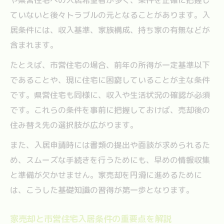
家売却と入居条件を両立する安心な進行術
ていないと後々トラブルの元となることがあります。入
入居条件確認が家売却成功の鍵となる理由
居条件には、収入基準、家族構成、持ち家の有無などが
家売却成功には入居条件の理解が不可欠
含まれます。
家売却と入居条件が相互に与える影響とは
たとえば、市営住宅の場合、前年の所得が一定基準以下
家売却時に見落としやすい入居条件の罠
であることや、現に住宅に困窮していることが主な条件
家売却を有利に進める入居条件の調整法
です。県営住宅も同様に、収入や生活状況の確認が必須
家売却と入居条件が成約率に及ぼす作用
です。これらの条件を事前に把握しておけば、売却後の
家売却を検討する際の安全な進め方を解説
住み替え先の選択肢が広がります。
家売却を安全に進めるための基本ステップ
また、入居申請時には書類の提出や面談が求められるた
家売却と入居条件のバランスを取る方法
め、スムーズな手続きを行うためにも、早めの情報収集
家売却時に注意したい安全対策の具体例
と準備が欠かせません。家売却を円滑に進めるために
は、こうした基礎知識の習得が第一歩となります。
家売却で安心を得るための専門家活用法
家売却におけるリスク管理と入居条件確認
家売却と市営住宅入居条件の重要点を解説
入居条件と家売却のトラブル回避ポイント