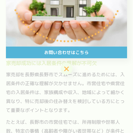
生活への移行がスムーズに進みます。
入居条件確認が家売却成功の鍵となる
理由
お問い合わせはこちら
家売却成功には入居条件の理解が不可欠
お問い合わせはこちら
家売却を長野県長野市でスムーズに進めるためには、入
居条件の正確な理解が欠かせません。市営住宅や県営住
宅の入居条件は、家族構成や収入、地域によって細かく
異なり、特に売却後の住み替えを検討している方にとっ
て重要なポイントとなります。
たとえば、長野市の市営住宅では、所得制限や世帯人
数、特定の事情（高齢者や障がい者世帯など）が条件と