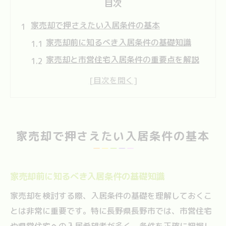
目次
家売却で押さえたい入居条件の基本
家売却前に知るべき入居条件の基礎知識
家売却と市営住宅入居条件の重要点を解説
家売却成功に役立つ入居条件チェック法
家売却時に避けたい入居条件の落とし穴
家売却で後悔しないための入居条件確認術
長野県長野市の家売却で安心取引を実現
家売却で押さえたい入居条件の基本
家売却で安心取引を叶える事前準備の重要
性
家売却前に知るべき入居条件の基礎知識
家売却の安全対策と長野市の取引ポイント
家売却時に信頼される安心取引の進め方
家売却を検討する際、入居条件の基礎を理解しておくこ
とは非常に重要です。特に長野県長野市では、市営住宅
家売却における取引トラブル回避の実践法
や県営住宅への入居希望者が多く、条件を正確に把握し