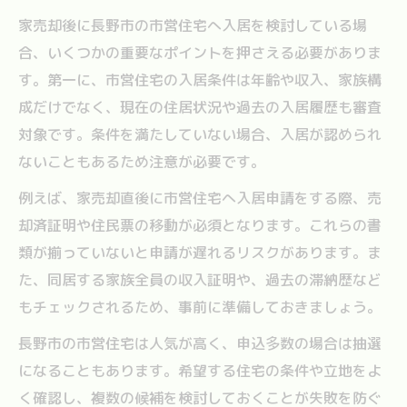
家売却後に長野市の市営住宅へ入居を検討している場
家売却時に多い入居条件トラブルの傾向
合、いくつかの重要なポイントを押さえる必要がありま
家売却で避けるべき入居条件の主な誤解
す。第一に、市営住宅の入居条件は年齢や収入、家族構
家売却と入居条件のトラブル事例と対策
成だけでなく、現在の住居状況や過去の入居履歴も審査
家売却をめぐる入居条件の相談事例から学
対象です。条件を満たしていない場合、入居が認められ
ぶ
ないこともあるため注意が必要です。
家売却時のトラブル未然防止チェックリス
例えば、家売却直後に市営住宅へ入居申請をする際、売
ト
却済証明や住民票の移動が必須となります。これらの書
信頼される家売却には入居条件の知識が不可欠
類が揃っていないと申請が遅れるリスクがあります。ま
家売却で信頼を得る入居条件の知識とは
た、同居する家族全員の収入証明や、過去の滞納歴など
家売却と入居条件知識が評価を高める理由
もチェックされるため、事前に準備しておきましょう。
家売却時の信頼度を左右する知識の活用法
長野市の市営住宅は人気が高く、申込多数の場合は抽選
家売却で選ばれるための入居条件理解力
になることもあります。希望する住宅の条件や立地をよ
家売却と入居条件知識で差をつける方法
く確認し、複数の候補を検討しておくことが失敗を防ぐ