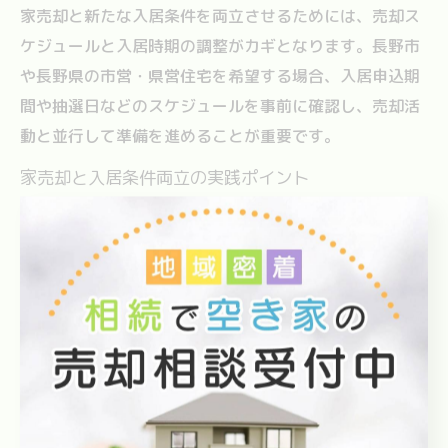
家売却と新たな入居条件を両立させるためには、売却ス
ケジュールと入居時期の調整がカギとなります。長野市
や長野県の市営・県営住宅を希望する場合、入居申込期
間や抽選日などのスケジュールを事前に確認し、売却活
動と並行して準備を進めることが重要です。
家売却と入居条件両立の実践ポイント
売却活動の開始前に、入居希望先の条件や申込方法を
調査する
売却契約締結後、速やかに新居の申請手続きを行う
万が一のスケジュールずれに備え、仮住まいも検討し
ておく
また、売却時に自分の転居先が決まっていない場合は、
引き渡し時期を調整できる条件（引渡猶予など）を契約
時に盛り込むことも有効です。これにより、家売却と新