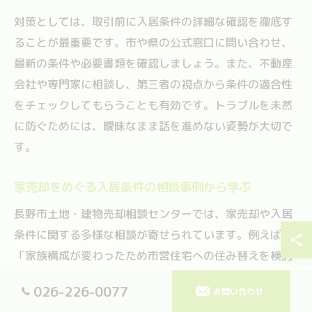
対策としては、取引前に入居条件の詳細な確認を徹底す
ることが最重要です。市や県の公式窓口に問い合わせ、
最新の条件や必要書類を確認しましょう。また、不動産
会社や専門家に相談し、第三者の視点から条件の適合性
をチェックしてもらうことも有効です。トラブルを未然
に防ぐためには、曖昧なまま話を進めない姿勢が大切で
す。
家売却をめぐる入居条件の相談事例から学ぶ
長野市土地・建物売却相談センターでは、家売却や入居
条件に関する多様な相談が寄せられています。例えば、
「家族構成が変わったため市営住宅への住み替えを検討
しているが、条件に合致するか不安」といった声や、
026-226-0077
お問い合わせ
「売却後に新居へスムーズに入居できるよう段取りを知