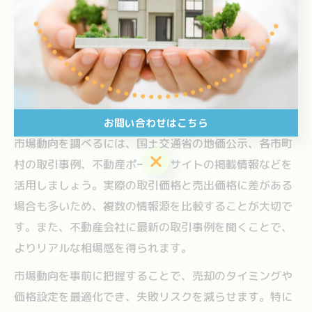
家売却を成功させるためには、最新の市場動向を把握し
ておくことが重要です。長野県内でも市町村ごとに不動
産需要や価格動向が異なり、特に築古物件の売買は時期
によって取引件数が大きく変動します。最近では移住ニ
ーズやテレワーク需要の高まりもあり、郊外エリアの取
引が活発化しています。
お問い合わせはこちら
市場動向を調べるには、国土交通省の地価公示、各市町
お問い合わせはこちら
村の取引事例、不動産ポータルサイトの掲載情報などを
活用しましょう。実際の取引価格と売出価格に差がある
場合も多いため、複数の情報源を比較することが大切で
す。また、不動産会社に最新の取引事例を聞くことで、
よりリアルな相場感を得られます。
市場動向を事前に把握することで、売却のタイミングや
価格設定を最適化でき、失敗リスクを減らせます。特に