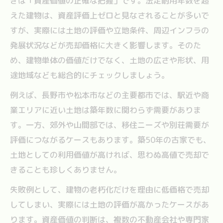
きは「資産価値の正確な把握」です。法定耐用年数を超
長野県家売却で注目したい土地価値の見極
えた建物は、資産評価上ゼロと見なされることが多いで
め方
すが、実際には土地の評価や立地条件、周辺インフラの
家売却を成功させるリフォーム活用の工夫
発展状況などが売却価格に大きく影響します。そのた
め、建物単体の価値だけでなく、土地の広さや形状、用
複数社見積もりで家売却価格を最大化する
途地域なども総合的にチェックしましょう。
方法
家売却に役立つ最新市場動向のチェック術
例えば、長野市や松本市などの主要都市では、駅近や商
古い戸建ての家売却で損しないための工夫集
業エリアに近い土地は築年数に関わらず需要がありま
す。一方、郊外や山間部では、移住ニーズや別荘需要が
家売却で損をしないための現状把握のコツ
評価につながるケースもあります。築50年の古家でも、
古い家売却で有利になるリノベーション戦
土地としての利用価値が高ければ、思わぬ高値で売却で
略
きることも珍しくありません。
家売却時に選べる売却方法のメリット比較
失敗例として、建物の老朽化だけを理由に低価格で売却
損失防止のための家売却価格設定ポイント
してしまい、実際には土地の評価が高かったケースがあ
家売却活動中の効果的な情報発信と対応策
ります。資産価値の判断は、複数の不動産会社や専門家