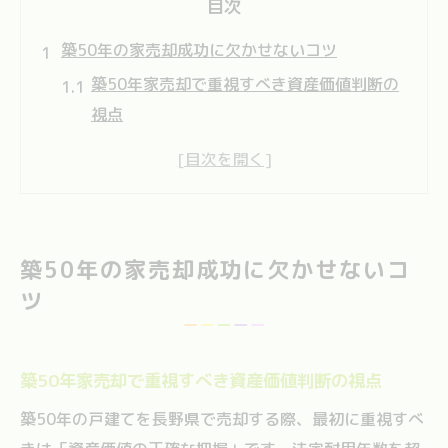
目次
築50年の家売却成功に欠かせないコツ
築50年家売却で重視すべき資産価値判断の
視点
家売却成功に向けた不動産会社比較の重要
性
長野県で家売却する際の事前相場調査のコ
ツ
築50年の家売却成功に欠かせないコ
家売却の現金化を目指すための手順解説
ツ
古い戸建て家売却で損を防ぐチェックリス
ト
長野県で家売却なら高値現金化を叶える秘訣
築50年家売却で重視すべき資産価値判断の視点
家売却で高値現金化を狙う査定依頼のポイ
築50年の戸建てを長野県で売却する際、最初に重視すべ
ント