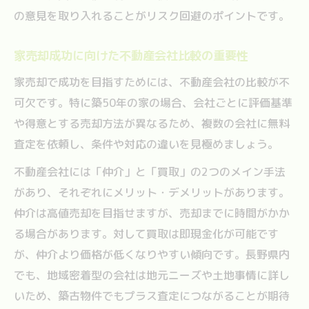
資産価値ゼロでも家売却を目指すために必要な
の意見を取り入れることがリスク回避のポイントです。
視点
資産価値ゼロの家売却で注目すべき土地評
家売却成功に向けた不動産会社比較の重要性
価法
家売却で成功を目指すためには、不動産会社の比較が不
家売却における更地・古家付き土地活用の
可欠です。特に築50年の家の場合、会社ごとに評価基準
提案
や得意とする売却方法が異なるため、複数の会社に無料
現金化実現に向けた家売却プランの立て方
査定を依頼し、条件や対応の違いを見極めましょう。
家売却で選ばれる古家専門業者の特徴とは
不動産会社には「仲介」と「買取」の2つのメイン手法
ゼロ査定でも家売却を諦めない交渉の工夫
があり、それぞれにメリット・デメリットがあります。
家売却の現金化を長野県で実現する方法
仲介は高値売却を目指せますが、売却までに時間がかか
家売却の現金化を早める売却手段の選択肢
る場合があります。対して買取は即現金化が可能です
長野県家売却で活用したい買取サービスの
が、仲介より価格が低くなりやすい傾向です。長野県内
特徴
でも、地域密着型の会社は地元ニーズや土地事情に詳し
いため、築古物件でもプラス査定につながることが期待
現金化成功に必要な家売却の手順と準備