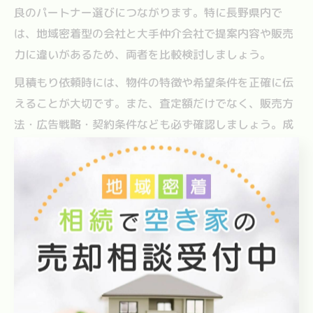
良のパートナー選びにつながります。特に長野県内で
は、地域密着型の会社と大手仲介会社で提案内容や販売
力に違いがあるため、両者を比較検討しましょう。
見積もり依頼時には、物件の特徴や希望条件を正確に伝
えることが大切です。また、査定額だけでなく、販売方
法・広告戦略・契約条件なども必ず確認しましょう。成
功例として、複数社の査定内容をもとに交渉し、最終的
に当初より高い価格で売却できたケースもあります。
注意点として、査定額が極端に高い会社は後から価格を
下げる場合もあるため、根拠となる資料や売却実績の有
無をチェックしましょう。見積もりを比較することで、
納得感のある家売却が実現しやすくなります。
家売却に役立つ最新市場動向のチェック術