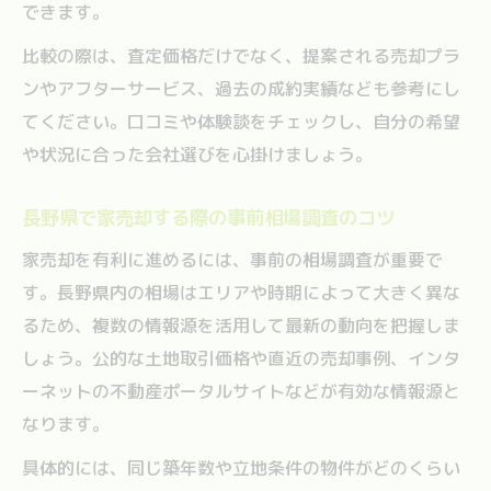
できます。
家売却をスムーズに進めるための流れ解説
比較の際は、査定価格だけでなく、提案される売却プラ
家売却時の契約・引き渡しトラブル防止策
ンやアフターサービス、過去の成約実績なども参考にし
家売却を成功へ導く長野県流の実践アドバイス
てください。口コミや体験談をチェックし、自分の希望
長野県で家売却を成功させる地域情報の活
や状況に合った会社選びを心掛けましょう。
用法
家売却時に頼れる不動産会社選びのコツ
長野県で家売却する際の事前相場調査のコツ
家売却成功に役立つ周辺事例の徹底調査法
家売却を有利に進めるには、事前の相場調査が重要で
家売却後の資産計画に役立つポイント解説
す。長野県内の相場はエリアや時期によって大きく異な
家売却で納得取引を実現する交渉術まとめ
るため、複数の情報源を活用して最新の動向を把握しま
しょう。公的な土地取引価格や直近の売却事例、インタ
ーネットの不動産ポータルサイトなどが有効な情報源と
なります。
具体的には、同じ築年数や立地条件の物件がどのくらい